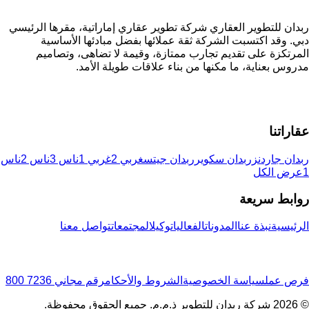
ربدان للتطوير العقاري شركة تطوير عقاري إماراتية، مقرها الرئيسي
دبي. وقد اكتسبت الشركة ثقة عملائها بفضل مبادئها الأساسية
المرتكزة على تقديم تجارب ممتازة، وقيمة لا تضاهى، وتصاميم
مدروس بعناية، ما مكنها من بناء علاقات طويلة الأمد.
عقاراتنا
ربدان جاردنز
ربدان سكوير
ربدان جيتس
غربي 2
غربي 1
ناس 3
ناس 2
ناس
1
عرض الكل
روابط سريعة
الرئيسية
نبذة عنا
المدونات
الفعاليات
وكيل
المجتمعات
تواصل معنا
فرص عمل
سياسة الخصوصية
الشروط والأحكام
رقم مجاني
7236 800
© 2026 شركة ربدان للتطوير ذ.م.م. جميع الحقوق محفوظة.