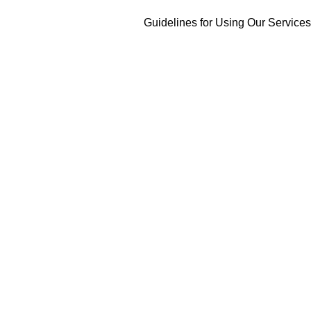
Guidelines for Using Our Services
Violate the respective applicable laws
Harm the public image of the website and will only be